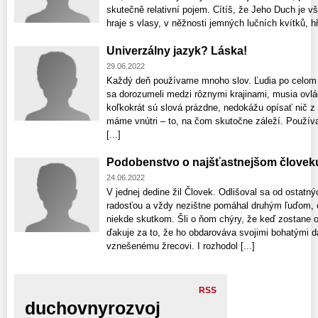
skutečně relativní pojem. Cítíš, že Jeho Duch je vš
hraje s vlasy, v něžnosti jemných lučních kvítků, hř
Univerzálny jazyk? Láska!
29.06.2022
Každý deň používame mnoho slov. Ľudia po celom 
sa dorozumeli medzi rôznymi krajinami, musia ovlá
koľkokrát sú slová prázdne, nedokážu opísať nič z 
máme vnútri – to, na čom skutočne záleží. Použív
[...]
Podobenstvo o najšťastnejšom človek
24.06.2022
V jednej dedine žil Človek. Odlišoval sa od ostatný
radosťou a vždy nezištne pomáhal druhým ľuďom, 
niekde skutkom. Šli o ňom chýry, že keď zostane 
ďakuje za to, že ho obdarováva svojimi bohatými da
vznešenému žrecovi. I rozhodol [...]
RSS
duchovnyrozvoj