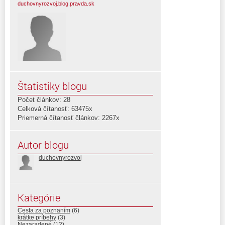
duchovnyrozvoj.blog.pravda.sk
Štatistiky blogu
Počet článkov: 28
Celková čítanosť: 63475x
Priemerná čítanosť článkov: 2267x
Autor blogu
duchovnyrozvoj
Kategórie
Cesta za poznaním
(6)
krátke príbehy
(3)
Nezaradené
(12)