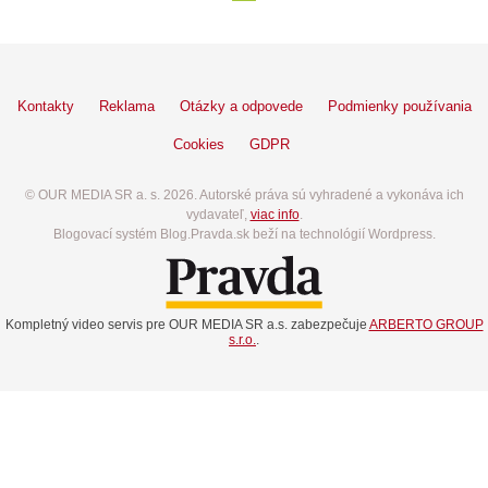
Kontakty
Reklama
Otázky a odpovede
Podmienky používania
Cookies
GDPR
© OUR MEDIA SR a. s. 2026. Autorské práva sú vyhradené a vykonáva ich
vydavateľ,
viac info
.
Blogovací systém Blog.Pravda.sk beží na technológií Wordpress.
Kompletný video servis pre OUR MEDIA SR a.s. zabezpečuje
ARBERTO GROUP
s.r.o.
.