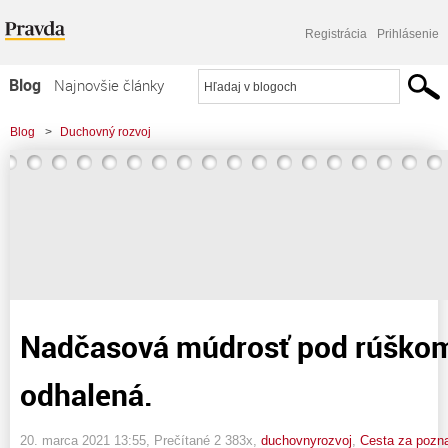
Registrácia
Prihlásenie
Blog
Najnovšie články
Najčítanejšie články
Blog
>
Duchovný rozvoj
Najkomentovanejšie články
>
Nadčasová múdrosť pod rúškom tajomstva odhalená.
Zoznam blogov
Komerčné blogy
Nadčasová múdrosť pod rúškom
odhalená.
20. marca 2021 13:55
, Prečítané 2 383x,
duchovnyrozvoj
,
Cesta za pozn