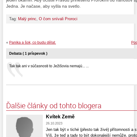
jeden okamih. Aby očistili Pravdu prinesenú Prorokmi od nánosov šp
Jedna. Je načase, aby vyšla na svetlo.
Tag:
Malý princ
,
O čom snívali Proroci
«
Panika a šok, co budu dělat.
Pod
Debata ( 1 príspevok )
Tak tak ani v súčasnosti to Ježišovia nemajú... ...
Ďalšie články od tohto blogera
Kvítek Země
26.10.2023
Jen tak být v tiché (přesto tak živé) přítomnosti a 
Víš, že teď a tady to být dokonalejší nemůže, prot