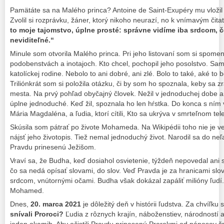
Pamätáte sa na Malého princa? Antoine de Saint-Exupéry mu vloži
Zvolil si rozprávku, žáner, ktorý nikoho neurazí, no k vnímavým čit
to moje tajomstvo, úplne prosté: správne vidíme iba srdcom, čo
neviditeľné.“
Minule som otvorila Malého princa. Pri jeho listovaní som si spomen
podobenstvách a inotajoch. Kto chcel, pochopil jeho posolstvo. Sa
katolíckej rodine. Nebolo to ani dobré, ani zlé. Bolo to také, aké to 
Triliónkrát som si položila otázku, či by som ho spoznala, keby sa z
mesta. Na prvý pohľad obyčajný človek. Nežil v jednoduchej dobe a
úplne jednoduché. Keď žil, spoznala ho len hŕstka. Do konca s ním v
Mária Magdaléna, a ľudia, ktorí cítili, Kto sa ukrýva v smrteľnom tele
Skúsila som pátrať po živote Mohameda. Na Wikipédii toho nie je ve
nájsť jeho životopis. Tiež nemal jednoduchý život. Narodil sa do ne
Pravdu prinesenú Ježišom.
Vraví sa, že Budha, keď dosiahol osvietenie, týždeň nepovedal ani s
čo sa nedá opísať slovami, do slov. Veď Pravda je za hranicami slov
srdcom, vnútornými očami. Budha však dokázal zapáliť milióny ľudí
Mohamed.
Dnes,
20. marca 2021
je dôležitý deň v histórii ľudstva. Za chvíľk
snívali Proroci?
Ľudia z rôznych krajín, náboženstiev, národností