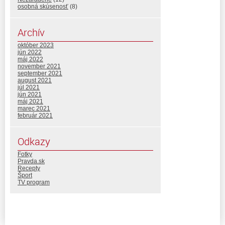
osobná skúsenosť
(8)
Archív
október 2023
jún 2022
máj 2022
november 2021
september 2021
august 2021
júl 2021
jún 2021
máj 2021
marec 2021
február 2021
Odkazy
Fotky
Pravda.sk
Recepty
Šport
TV program